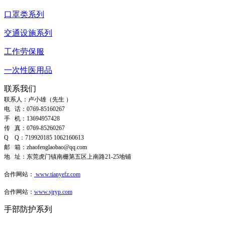
口罩类系列
交通设施系列
工作劳保服
一次性医用品
联系我们
联系人：卢小雄（先生 ）
电 话：0769-85160267
手 机：13694957428
传 真：0769-85260267
Q Q
：
719920185
1062160613
邮 箱
：
zhaofenglaobao@qq.com
地 址
：
东莞虎门镇南栅第五区上南路21-25地铺
合作网站
：
www.tianyefz.com
合作网站：
www.sjryp.com
手部防护系列