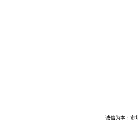
诚信为本：市场在